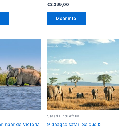
€
3.399,00
!
Meer info!
Safari Lindi Afrika
ri naar de Victoria
9 daagse safari Selous &