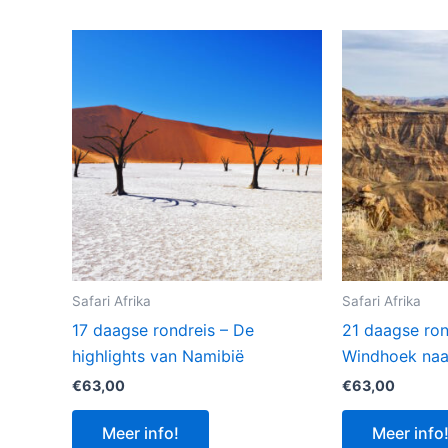
Safari Afrika
Safari Afrika
17 daagse rondreis – De
21 daagse ron
highlights van Namibië
Windhoek naa
€
63,00
€
63,00
Meer info!
Meer info