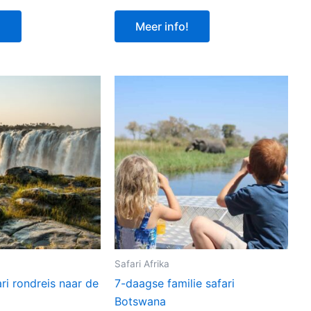
!
Meer info!
Safari Afrika
ri rondreis naar de
7-daagse familie safari
Botswana