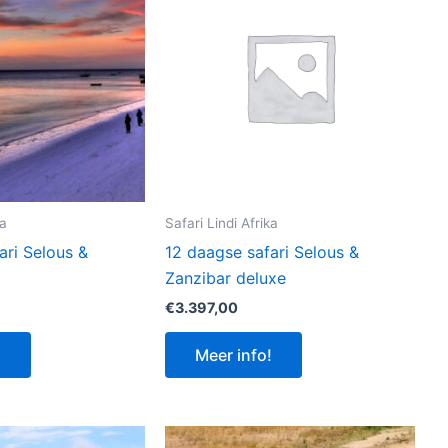
ka
Safari Lindi Afrika
ari Selous &
12 daagse safari Selous &
Zanzibar deluxe
€
3.397,00
!
Meer info!