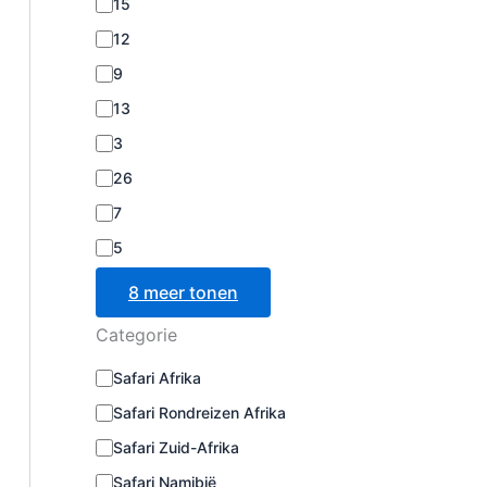
15
12
9
13
3
26
7
5
8 meer tonen
Categorie
C
Safari Afrika
a
Safari Rondreizen Afrika
t
e
Safari Zuid-Afrika
g
o
Safari Namibië