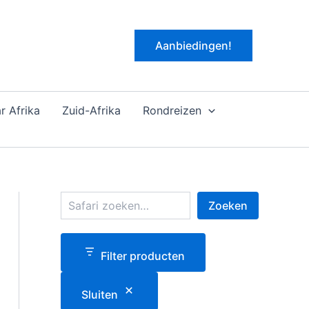
Aanbiedingen!
r Afrika
Zuid-Afrika
Rondreizen
Z
Zoeken
o
e
k
e
Filter producten
n
Sluiten