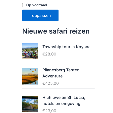
B
Op voorraad
e
s
Toepassen
c
h
i
Nieuwe safari reizen
k
b
a
Township tour in Knysna
a
€
28,00
r
h
e
i
Pilanesberg Tented
d
Adventure
€
425,00
Hluhluwe en St. Lucia,
hotels en omgeving
€
23,00