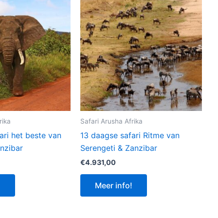
rika
Safari Arusha Afrika
ari het beste van
13 daagse safari Ritme van
nzibar
Serengeti & Zanzibar
€
4.931,00
!
Meer info!