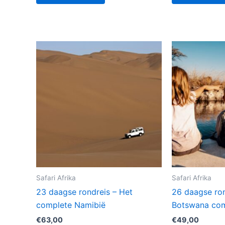
Safari Afrika
Safari Afrika
23 daagse rondreis – Het
26 daagse ron
complete Namibië
Botswana com
€
63,00
€
49,00