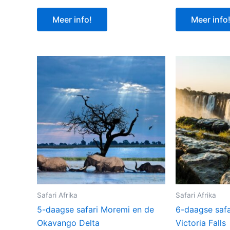
Meer info!
Meer info
Safari Afrika
Safari Afrika
5-daagse safari Moremi en de
6-daagse safa
Okavango Delta
Victoria Falls