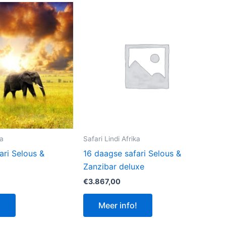
ka
Safari Lindi Afrika
ari Selous &
16 daagse safari Selous &
Zanzibar deluxe
€
3.867,00
!
Meer info!