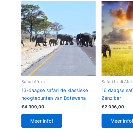
Safari Afrika
Safari Lindi Afri
13-daagse safari de klassieke
16 daagse saf
hoogtepunten van Botswana
Zanzibar
€
4.399,00
€
2.936,00
Meer info!
Meer info