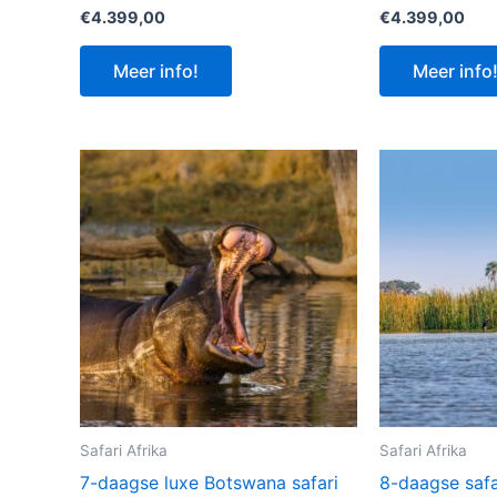
€
4.399,00
€
4.399,00
Meer info!
Meer info
Safari Afrika
Safari Afrika
7-daagse luxe Botswana safari
8-daagse safa