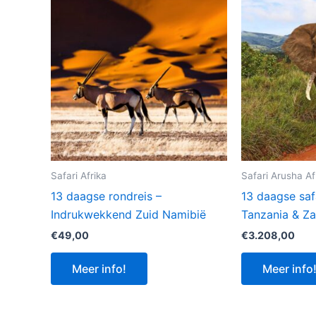
Safari Afrika
Safari Arusha Af
13 daagse rondreis –
13 daagse saf
Indrukwekkend Zuid Namibië
Tanzania & Za
€
49,00
€
3.208,00
Meer info!
Meer info